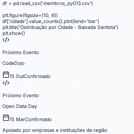
df = pd.read_csv(
'membros_py013.csv'
)
plt.figure(figsize=(10, 6))
df['cidade'].value_counts().plot(kind=
'bar'
)
plt.title(
'Distribuição por Cidade - Baixada Santista'
)
plt.show()
Próximo Evento
CodeDojo
15 Out
Confirmado
Próximo Evento
Open Data Day
15 Mar
Confirmado
Apoiado por empresas e instituições da região